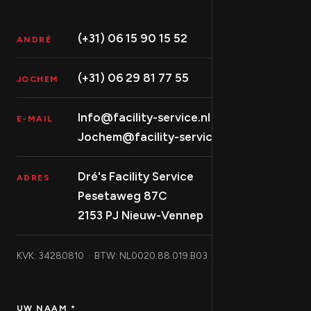
(+31) 06 15 90 15 52
ANDRÉ
(+31) 06 29 81 77 55
JOCHEM
Info@facility-service.nl
E-MAIL
Jochem@facility-service.nl
Dré's Facility Service
ADRES
Pesetaweg 87C
2153 PJ Nieuw-Vennep
KVK: 34280810 · BTW: NL0020.88.019.B03
UW NAAM *