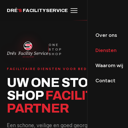
DRÉ
'S
FACILITY SERVICE
Over ons
ONE
Diensten
STOP
SHOP
Waarom wij
FACILITAIRE DIENSTEN VOOR BEDRIJVEN
UW ONE STOP
Contact
SHOP
FACILITAIR
PARTNER
Een schone, veilige en goed georganiseerde